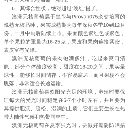
可考虑大粒无核葡萄干精品。
6、其综合性状，绝对超过“晚红”提子。
澳洲无核葡萄属于皇帝与Pirovan075杂交培育的
晚熟无核品种，果实成熟期为每年深秋冬季10到12月
份，十月中旬后陆续上市。果面颜色紫红色或紫色，
单个果粒的重量为16-25克，果皮和果肉连接紧密，
表皮富有光泽。
澳洲无核葡萄的果肉饱满多汁，吃起来爽口清
脆，部分个体酸度较高，甜度在18-20之间，果实呈
球性，能够长时间储存，不容易腐坏，而且果梗不会
脱落，非常适合长途运输。
澳洲无核葡萄喜欢阳光充足的环境，养殖时要保
证每天的受光时间稳定在5-7个小时左右，并且要为
其提供肥沃、疏松、湿润的土质，它们主要生长在热
带大陆性气候和热带雨林中。
澳洲无核葡萄在夏季强光时，要做好遮阴防晒措