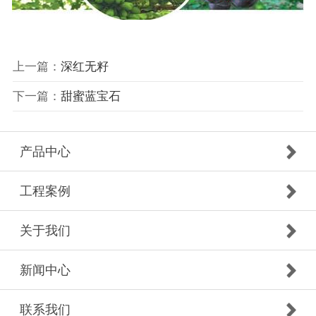
上一篇：
深红无籽
下一篇：
甜蜜蓝宝石
产品中心
工程案例
关于我们
新闻中心
联系我们